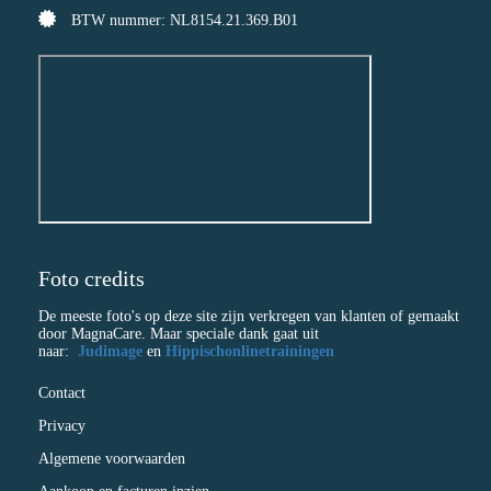
 op de
BTW nummer: NL8154.21.369.B01
e. Hierdoor
 website-
ren
nte
enties
gebaseerd
 gedrag van
ezoeker.
Foto credits
uren
De meeste foto's op deze site zijn verkregen van klanten of gemaakt
door MagnaCare. Maar speciale dank gaat uit
naar:
Judimage
en
Hippischonlinetrainingen
Contact
Privacy
Algemene voorwaarden