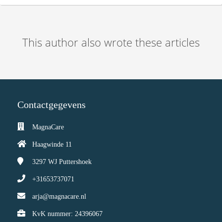
s kan de
e niet
oneren.
This author also wrote these articles
ieken
ische
s worden
kt om
em
Contactgegevens
tie te
elen over
MagnaCare
drag van
Haagwinde 11
zoeker op
site.
3297 WJ
Puttershoek
ing
+31653737071
ingcookies
arja@magnacare.nl
 gebruikt
KvK nummer: 24396067
oekers te