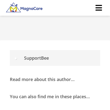
ngen
 policy
SupportBee
oneel
onele
s zijn
kelijk om
Read more about this author...
bsite te
ken. Ze
 gebruikt
You can also find me in these places...
asisfuncties
der deze