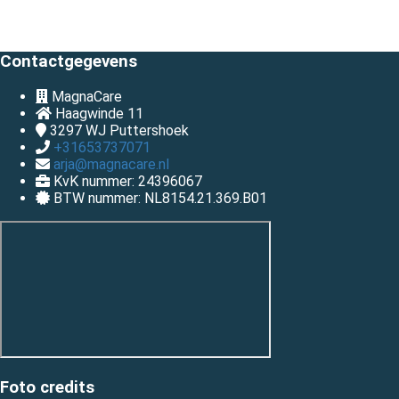
Contactgegevens
MagnaCare
Haagwinde 11
3297 WJ
Puttershoek
+31653737071
arja@magnacare.nl
KvK nummer: 24396067
BTW nummer: NL8154.21.369.B01
Foto credits