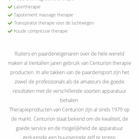
 op de
Lasertherapie
e. Hierdoor
Tapotement massage therapie
 website-
Transpirator therapie voor de luchtwegen
ren
Koude compressie therapie
nte
enties
Centurion
gebaseerd
Ruiters en paardeneigenaren over de hele wereld
 gedrag van
maken al tientallen jaren gebruik van Centurion therapie
ezoeker.
producten. In alle takken van de paardensport zijn het
zowel de professionals als de amateurs die goede
uren
resultaten met de verschillende soorten apparatuur
behalen.
Therapieproducten van Centurion zijn al sinds 1979 op
de markt. Centurion staat bekend om de kwaliteit, de
goede service en de mogelijkheid de apparatuur
gedurende een huurperiode zelf te testen.