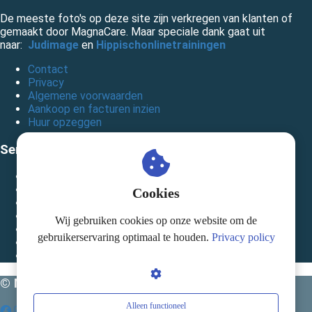
De meeste foto's op deze site zijn verkregen van klanten of
gemaakt door MagnaCare. Maar speciale dank gaat uit
naar:
Judimage
en
Hippischonlinetrainingen
Contact
Privacy
Algemene voorwaarden
Aankoop en facturen inzien
Huur opzeggen
Services
FAQ
Huren
Cookies
Garantie & service
Achtergrond artikelen
Wij gebruiken cookies op onze website om de
Handleidingen
gebruikerservaring optimaal te houden.
Privacy policy
Therapeuten die onze apparatuur gebruiken
Kennisbank
© MagnaCare
Alleen functioneel