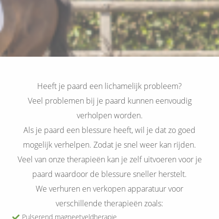
s kan de
e niet
oneren.
ieken
ische
s worden
Heeft je paard een lichamelijk probleem?
kt om
em
Veel problemen bij je paard kunnen eenvoudig
tie te
verholpen worden.
elen over
Als je paard een blessure heeft, wil je dat zo goed
drag van
mogelijk verhelpen. Zodat je snel weer kan rijden.
zoeker op
site.
Veel van onze therapieën kan je zelf uitvoeren voor je
paard waardoor de blessure sneller herstelt.
ing
We verhuren en verkopen apparatuur voor
ingcookies
verschillende therapieën zoals:
 gebruikt
oekers te
Pulserend magneetveldherapie