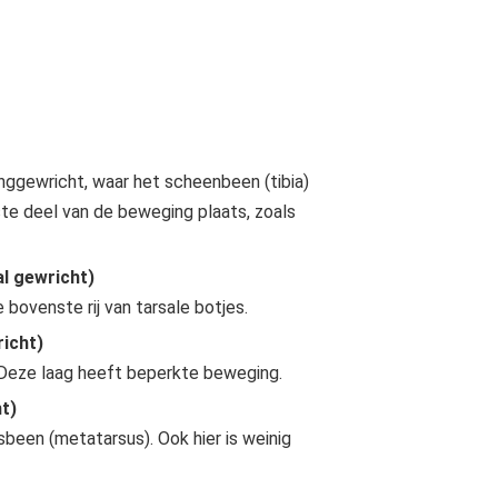
ens. Producten zijn zowel te koop als te huur
nggewricht, waar het scheenbeen (tibia)
ste deel van de beweging plaats, zoals
al gewricht)
bovenste rij van tarsale botjes.
richt)
. Deze laag heeft beperkte beweging.
t)
been (metatarsus). Ook hier is weinig