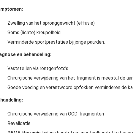
ymptomen:
Zwelling van het spronggewricht (effusie).
Soms (lichte) kreupelheid.
Verminderde sportprestaties bij jonge paarden.
agnose en behandeling:
Vaststellen via röntgenfoto's.
Chirurgische verwijdering van het fragment is meestal de aa
Goede voeding en verantwoord opfokken verminderen de ka
handeling:
Chirurgische verwijdering van OCD-fragmenten
Revalidatie
PEMF-therapie
tijdens herstel om weefselherstel te bevor