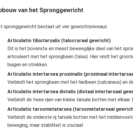
pbouw van het Spronggewricht
Pulserend magneetveldtherapie voor behandeling van en voorkomen problemen en aandoeningen bij paard, hond en m
t spronggewricht bestaat uit vier gewrichtsniveaus:
Articulatio tibiotarsalis (talocruraal gewricht)
Dit is het bovenste en meest beweeglijke deel van het spro
articuleert met het sprongbeen (talus). Hier vindt het groot
buigen en strekken.
Articulatio intertarsea proximalis (proximaal intertarsa
Verbindt het sprongbeen met het hielbeen (calcaneus) en de 
Articulatio intertarsea distalis (distaal intertarsaal gew
Verbindt de twee rijen van kleine tarsale botten met elkaar
Articulatio tarsometatarsea (tarsometatarsaal gewrich
Verbindt de onderste rij tarsale botten met het middenvoets
beweging, maar stabiliteit is cruciaal