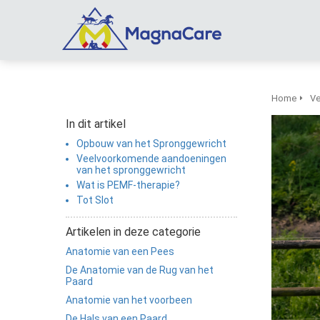
m anoniem
nformatie te
erzamelen over
et gedrag van een
ezoeker op de
ebsite.
Home
Ve
In dit artikel
arketing
Opbouw van het Spronggewricht
arketingcookies
Veelvoorkomende aandoeningen
orden gebruikt
van het spronggewricht
m bezoekers te
Wat is PEMF-therapie?
olgen op de
Tot Slot
ebsite. Hierdoor
Artikelen in deze categorie
unnen website-
igenaren relevante
Anatomie van een Pees
dvertenties tonen
De Anatomie van de Rug van het
Paard
ebaseerd op het
Anatomie van het voorbeen
edrag van deze
De Hals van een Paard