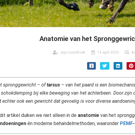
Anatomie van het Spronggewric
arja noordhoek
16 april 2025
An
t spronggewricht – of
tarsus
– van het paard is een biomechanisc
 schokdemping bij elke beweging van het achterbeen. Door zijn 
t echter ook een gewricht dat gevoelig is voor diverse aandoenin
 dit artikel duiken we niet alleen in de
anatomie
van het sprongg
ndoeningen
én moderne behandelmethoden, waaronder
PEMF