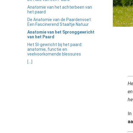
ezoeker.
Anatomie van het achterbeen van
het paard
Voorkeuren opslaan
De Anatomie van de Paardenvoet:
Een Fascinerend Staaltje Natuur
Anatomie van het Spronggewricht
van het Paard
Het SI-gewricht bij het paard:
anatomie, functie en
veelvoorkomende blessures
[...]
He
en
he
In
aa