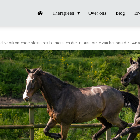
Therapieën
Over ons
Blog
E
el voorkomende blessures bij mens en dier
Anatomie van het paard
Ana