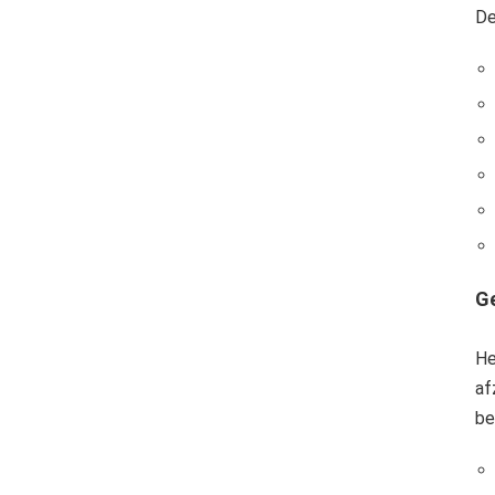
D
Ge
He
af
be