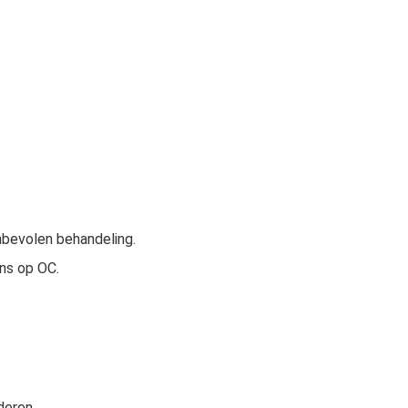
nbevolen behandeling.
ns op OC.
deren