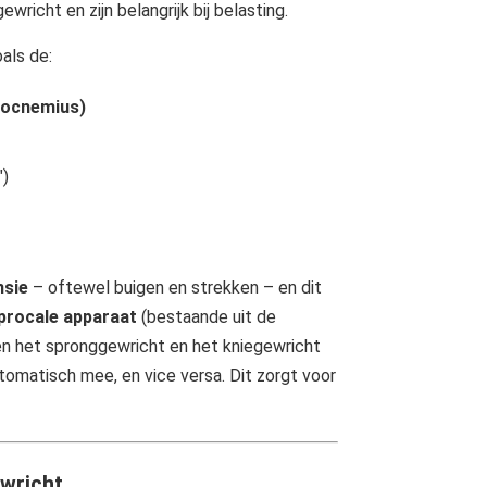
richt en zijn belangrijk bij belasting.
als de:
trocnemius)
")
nsie
– oftewel buigen en strekken – en dit
procale apparaat
(bestaande uit de
n het spronggewricht en het kniegewricht
utomatisch mee, en vice versa. Dit zorgt voor
wricht