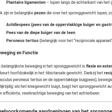
Plantaire ligamenten
– lopen langs de achterkant van het gew
k zijn er belangrijke
pezen
die over het spronggewricht lopen, zo
Achillespees (pees van de oppervlakkige buiger en gas
Pees van de diepe buiger van de teen
Peroneus tertius
(belangrijk voor het "reciprocale apparaat
weging en Functie
 belangrijkste beweging in het spronggewricht is
flexie en exte
beurt hoofdzakelijk in het tibiotarsale gewricht. Dankzij het
reci
sculus peroneus tertius en de oppervlakkige buigpees), bewege
lijktijdig: als het kniegewricht buigt, buigt het spronggewricht a
n efficiënte, veerkrachtige beweging van het achterbeen.
eelvoorkomende aandoeningen van het sprongge