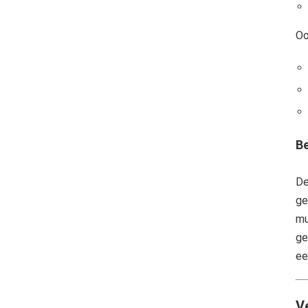
Oo
Be
De
ge
mu
ge
ee
V