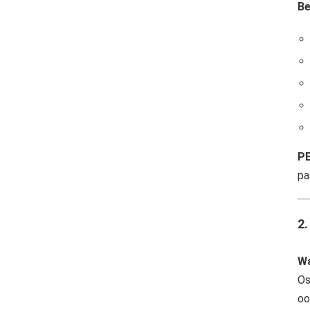
Be
PE
pa
2
Wa
Os
oo