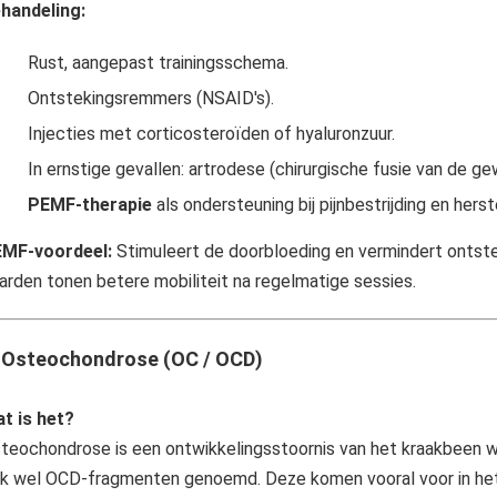
handeling:
Rust, aangepast trainingsschema.
Ontstekingsremmers (NSAID's).
Injecties met corticosteroïden of hyaluronzuur.
In ernstige gevallen: artrodese (chirurgische fusie van de ge
PEMF-therapie
als ondersteuning bij pijnbestrijding en herst
MF-voordeel:
Stimuleert de doorbloeding en vermindert ontste
arden tonen betere mobiliteit na regelmatige sessies.
.
Osteochondrose (OC / OCD)
t is het?
teochondrose is een ontwikkelingsstoornis van het kraakbeen w
k wel OCD-fragmenten genoemd. Deze komen vooral voor in het 