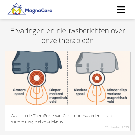
Ervaringen en nieuwsberichten over
ngen
onze therapieën
 policy
oneel
onele
s zijn
kelijk om
bsite te
ken. Ze
Waarom de TheraPulse van Centurion zwaarder is dan
 gebruikt
andere magneetvelddekens
asisfuncties
22 oktober 2025
der deze