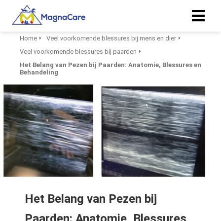
Home
Veel voorkomende blessures bij mens en dier
Veel voorkomende blessures bij paarden
ngen
Het Belang van Pezen bij Paarden: Anatomie, Blessures en
 policy
Behandeling
oneel
onele
s zijn
kelijk om
bsite te
ken. Ze
 gebruikt
Het Belang van Pezen bij
asisfuncties
der deze
Paarden: Anatomie, Blessures