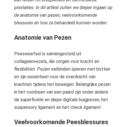
 op de
prestaties. In dit artikel zullen we dieper ingaan op
e. Hierdoor
de anatomie van pezen, veelvoorkomende
 website-
blessures en hoe ze behandeld kunnen worden
.
ren
nte
Anatomie van Pezen
enties
gebaseerd
 gedrag van
Peesweefsel is samengesteld uit
ezoeker.
collageenvezels, die zorgen voor kracht en
flexibiliteit. Pezen verbinden spieren met botten
en zijn essentieel voor de overdracht van
uren
krachten tijdens het bewegen. Belangrijke pezen
in het voorbeen van een paard zijn onder andere
de superficiële en diepe digitale buigpezen, het
suspensory ligament en het check ligament.
Veelvoorkomende Peesblessures