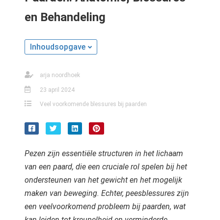
s kan de
en Behandeling
e niet
oneren.
Inhoudsopgave
ieken
ische
s worden
arja noordhoek
kt om
23 april 2024
em
Veel voorkomende blessures bij paarden
tie te
elen over
drag van
zoeker op
Pezen zijn essentiële structuren in het lichaam
site.
van een paard, die een cruciale rol spelen bij het
ing
ondersteunen van het gewicht en het mogelijk
maken van beweging. Echter, peesblessures zijn
ingcookies
 gebruikt
een veelvoorkomend probleem bij paarden, wat
oekers te
kan leiden tot kreupelheid en verminderde