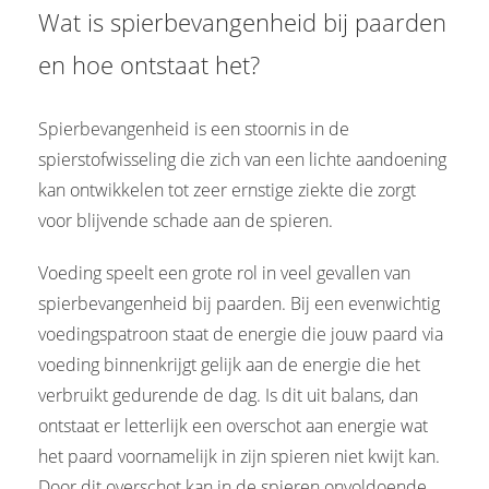
Wat is spierbevangenheid bij paarden
 op de
e. Hierdoor
en hoe ontstaat het?
 website-
ren
nte
Spierbevangenheid is een stoornis in de
enties
spierstofwisseling die zich van een lichte aandoening
gebaseerd
kan ontwikkelen tot zeer ernstige ziekte die zorgt
 gedrag van
voor blijvende schade aan de spieren.
ezoeker.
Voeding speelt een grote rol in veel gevallen van
spierbevangenheid bij paarden. Bij een evenwichtig
uren
voedingspatroon staat de energie die jouw paard via
voeding binnenkrijgt gelijk aan de energie die het
verbruikt gedurende de dag. Is dit uit balans, dan
ontstaat er letterlijk een overschot aan energie wat
het paard voornamelijk in zijn spieren niet kwijt kan.
Door dit overschot kan in de spieren onvoldoende