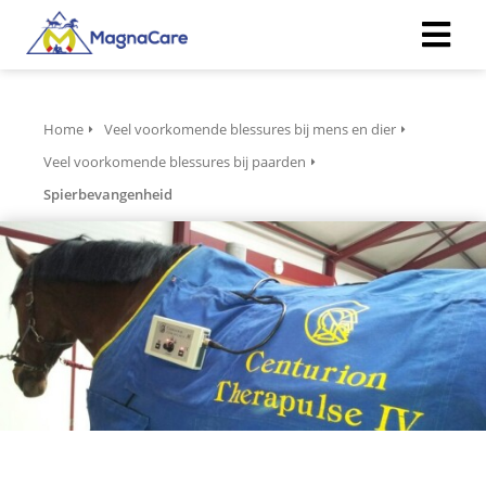
ngen
Home
Veel voorkomende blessures bij mens en dier
 policy
Veel voorkomende blessures bij paarden
Spierbevangenheid
oneel
onele
s zijn
kelijk om
bsite te
ken. Ze
 gebruikt
asisfuncties
der deze