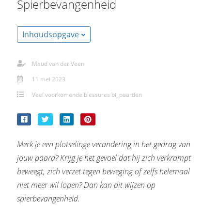
Spierbevangenheid
s kan de
e niet
oneren.
Inhoudsopgave
ieken
ische
Maud van der Veen
s worden
11 mei 2023
kt om
Veel voorkomende blessures bij paarden
em
tie te
elen over
drag van
Merk je een plotselinge verandering in het gedrag van
zoeker op
site.
jouw paard? Krijg je het gevoel dat hij zich verkrampt
beweegt, zich verzet tegen beweging of zelfs helemaal
ing
niet meer wil lopen? Dan kan dit wijzen op
ingcookies
spierbevangenheid.
 gebruikt
oekers te