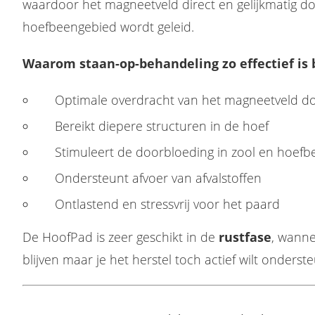
waardoor het magneetveld direct en gelijkmatig do
hoefbeengebied wordt geleid.
n problemen aan de hoef en ondervoet. En complete magneetveldtherapie systemen voor behandeling van het hele paard
Waarom staan-op-behandeling zo effectief is 
Optimale overdracht van het magneetveld do
Bereikt diepere structuren in de hoef
Stimuleert de doorbloeding in zool en hoefb
Ondersteunt afvoer van afvalstoffen
Ontlastend en stressvrij voor het paard
De HoofPad is zeer geschikt in de
rustfase
, wann
blijven maar je het herstel toch actief wilt onderst