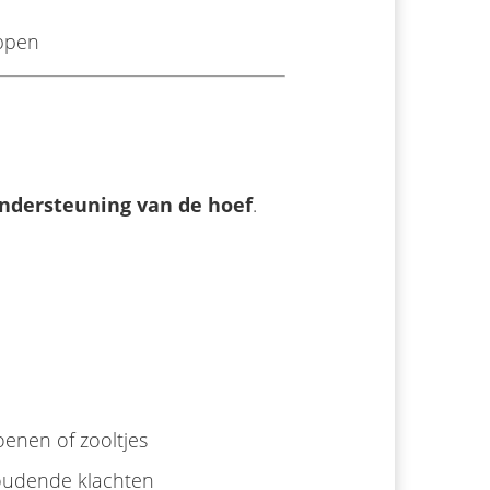
appen
ondersteuning van de hoef
.
enen of zooltjes
houdende klachten