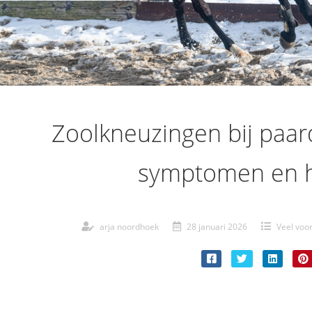
Zoolkneuzingen bij paar
symptomen en h
arja noordhoek
28 januari 2026
Veel voo