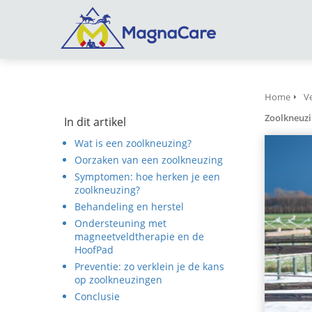
m anoniem
nformatie te
erzamelen over
et gedrag van een
ezoeker op de
ebsite.
Home
V
Zoolkneuzi
In dit artikel
arketing
Wat is een zoolkneuzing?
arketingcookies
Oorzaken van een zoolkneuzing
orden gebruikt
Symptomen: hoe herken je een
m bezoekers te
zoolkneuzing?
olgen op de
Behandeling en herstel
ebsite. Hierdoor
Ondersteuning met
unnen website-
magneetveldtherapie en de
igenaren relevante
HoofPad
dvertenties tonen
Preventie: zo verklein je de kans
ebaseerd op het
op zoolkneuzingen
edrag van deze
Conclusie