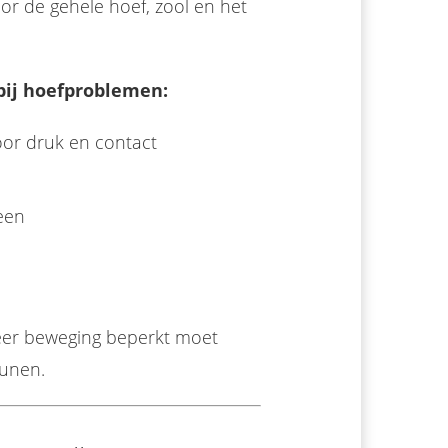
or de gehele hoef, zool en het
bij hoefproblemen:
or druk en contact
een
eer beweging beperkt moet
eunen.