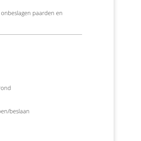
s onbeslagen paarden en
rond
pen/beslaan