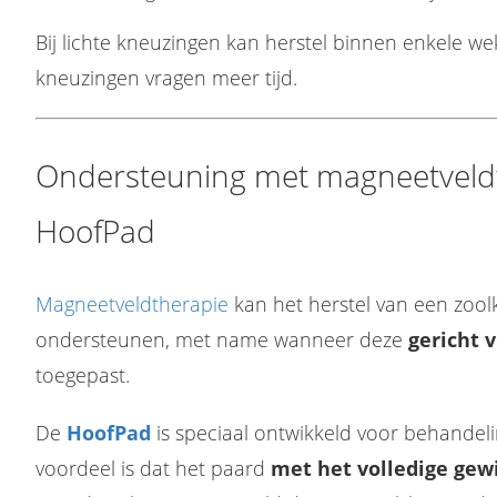
Bij lichte kneuzingen kan herstel binnen enkele we
kneuzingen vragen meer tijd.
Ondersteuning met magneetveld
HoofPad
Magneetveldtherapie
kan het herstel van een zoolk
ondersteunen, met name wanneer deze
gericht v
toegepast.
magneetveldtherapie voor behandeling van en voorkomen problemen en aandoeningen bij paard, hond en mens. Producten zijn zowel te koop als te huur
De
HoofPad
is speciaal ontwikkeld voor behandel
voordeel is dat het paard
met het volledige gewi