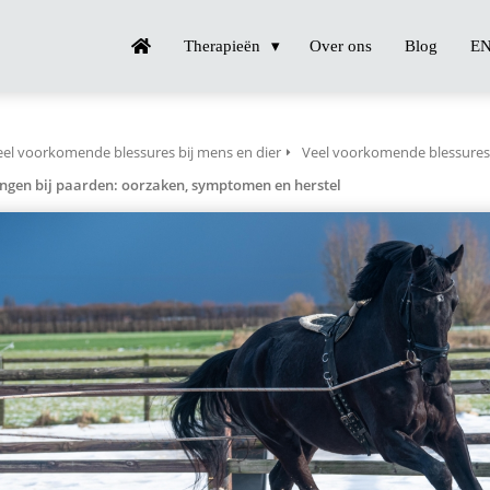
Therapieën
Over ons
Blog
E
eel voorkomende blessures bij mens en dier
Veel voorkomende blessures 
ngen bij paarden: oorzaken, symptomen en herstel