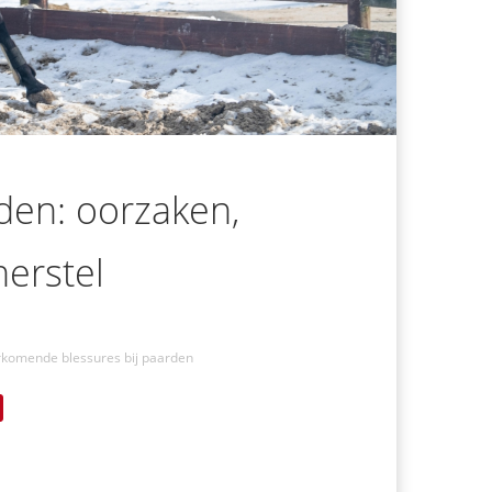
den: oorzaken,
erstel
rkomende blessures bij paarden