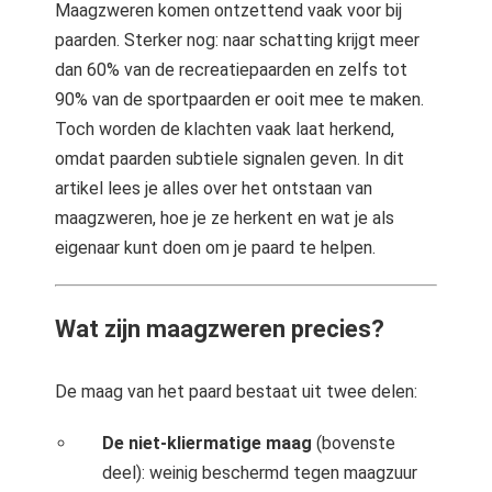
Maagzweren komen ontzettend vaak voor bij
 op de
paarden. Sterker nog: naar schatting krijgt meer
e. Hierdoor
dan 60% van de recreatiepaarden en zelfs tot
 website-
90% van de sportpaarden er ooit mee te maken.
ren
nte
Toch worden de klachten vaak laat herkend,
enties
omdat paarden subtiele signalen geven. In dit
gebaseerd
artikel lees je alles over het ontstaan van
 gedrag van
maagzweren, hoe je ze herkent en wat je als
ezoeker.
eigenaar kunt doen om je paard te helpen.
uren
Wat zijn maagzweren precies?
De maag van het paard bestaat uit twee delen:
De niet-kliermatige maag
(bovenste
deel): weinig beschermd tegen maagzuur