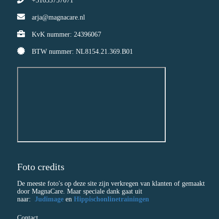
+31653737071
arja@magnacare.nl
KvK nummer: 24396067
BTW nummer: NL8154.21.369.B01
Foto credits
De meeste foto's op deze site zijn verkregen van klanten of gemaakt
door MagnaCare. Maar speciale dank gaat uit
naar:
Judimage
en
Hippischonlinetrainingen
Contact