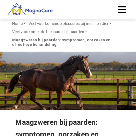
Home
Veel voorkomende blessures bij mens en dier
Veel voorkomende blessures bij paarden
ngen
Maagzweren bij paarden: symptomen, oorzaken en
 policy
effectieve behandeling
oneel
onele
s zijn
kelijk om
bsite te
ken. Ze
 gebruikt
Maagzweren bij paarden:
asisfuncties
der deze
symptomen, oorzaken en