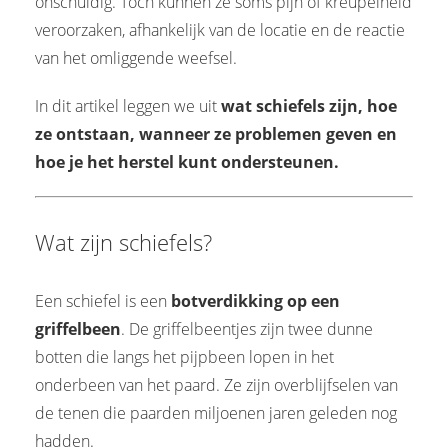
onschuldig. Toch kunnen ze soms pijn of kreupelheid
 op de
veroorzaken, afhankelijk van de locatie en de reactie
e. Hierdoor
van het omliggende weefsel.
 website-
ren
In dit artikel leggen we uit
wat schiefels zijn, hoe
nte
ze ontstaan, wanneer ze problemen geven en
enties
hoe je het herstel kunt ondersteunen.
gebaseerd
 gedrag van
ezoeker.
Wat zijn schiefels?
uren
Een schiefel is een
botverdikking op een
griffelbeen
. De griffelbeentjes zijn twee dunne
botten die langs het pijpbeen lopen in het
onderbeen van het paard. Ze zijn overblijfselen van
de tenen die paarden miljoenen jaren geleden nog
hadden.