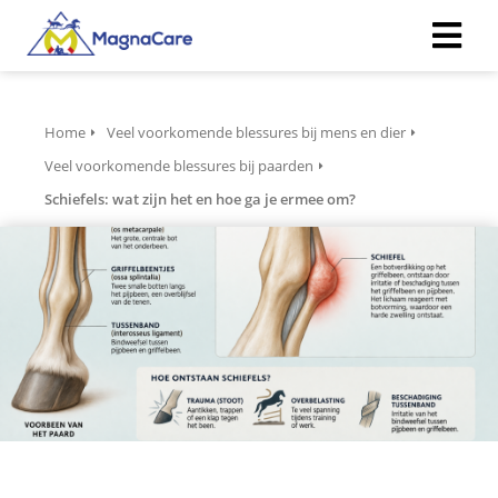
ngen
Home
Veel voorkomende blessures bij mens en dier
 policy
Veel voorkomende blessures bij paarden
Schiefels: wat zijn het en hoe ga je ermee om?
oneel
onele
s zijn
kelijk om
bsite te
ken. Ze
 gebruikt
asisfuncties
der deze