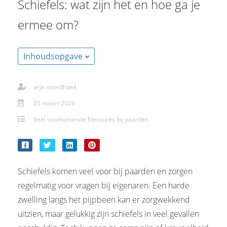
Schiefels: wat zijn het en hoe ga je
s kan de
e niet
ermee om?
oneren.
ieken
Inhoudsopgave
ische
s worden
arja noordhoek
kt om
em
25 maart 2026
tie te
Veel voorkomende blessures bij paarden
elen over
drag van
zoeker op
site.
Schiefels komen veel voor bij paarden en zorgen
ing
regelmatig voor vragen bij eigenaren. Een harde
zwelling langs het pijpbeen kan er zorgwekkend
ingcookies
 gebruikt
uitzien, maar gelukkig zijn schiefels in veel gevallen
oekers te